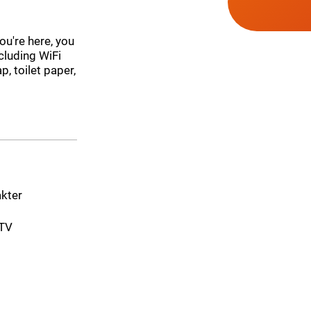
ou're here, you
cluding WiFi
, toilet paper,
akter
-TV