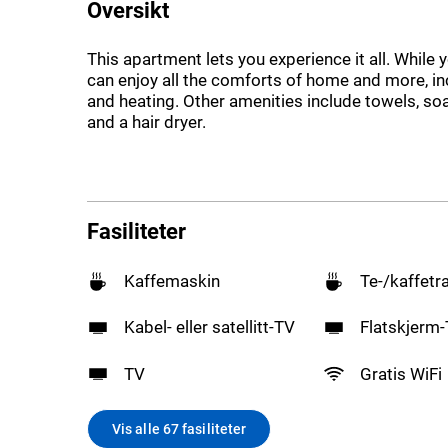
Oversikt
This apartment lets you experience it all. While y
can enjoy all the comforts of home and more, in
and heating. Other amenities include towels, soap
and a hair dryer.
Fasiliteter
Kaffemaskin
Te-/kaffetr
Kabel- eller satellitt-TV
Flatskjerm
TV
Gratis WiFi
Vis alle 67 fasiliteter