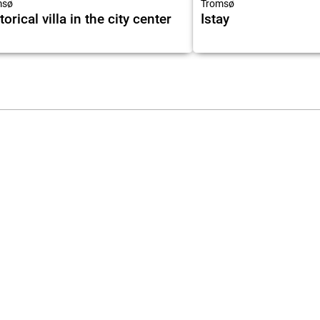
msø
Tromsø
torical villa in the city center
Istay