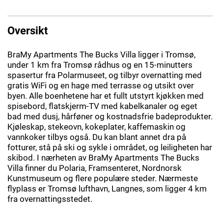
Oversikt
BraMy Apartments The Bucks Villa ligger i Tromsø,
under 1 km fra Tromsø rådhus og en 15-minutters
spasertur fra Polarmuseet, og tilbyr overnatting med
gratis WiFi og en hage med terrasse og utsikt over
byen. Alle boenhetene har et fullt utstyrt kjøkken med
spisebord, flatskjerm-TV med kabelkanaler og eget
bad med dusj, hårføner og kostnadsfrie badeprodukter.
Kjøleskap, stekeovn, kokeplater, kaffemaskin og
vannkoker tilbys også. Du kan blant annet dra på
fotturer, stå på ski og sykle i området, og leiligheten har
skibod. I nærheten av BraMy Apartments The Bucks
Villa finner du Polaria, Framsenteret, Nordnorsk
Kunstmuseum og flere populære steder. Nærmeste
flyplass er Tromsø lufthavn, Langnes, som ligger 4 km
fra overnattingsstedet.