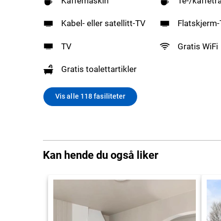
Kaffemaskin
Te-/kaffetr
Kabel- eller satellitt-TV
Flatskjerm
TV
Gratis WiFi
Gratis toalettartikler
Vis alle 118 fasiliteter
Kan hende du også liker