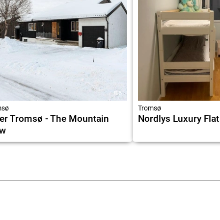
8.6
msø
Tromsø
er Tromsø - The Mountain
Nordlys Luxury Flat
ew