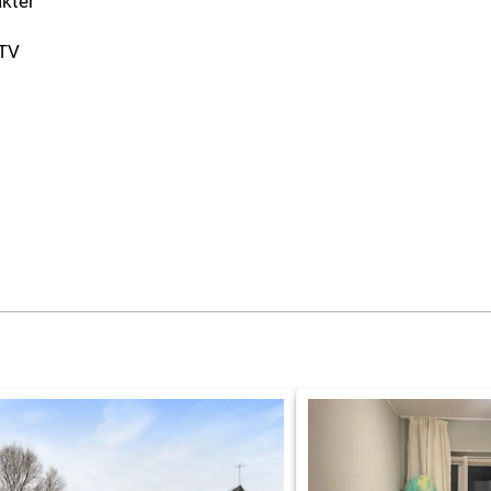
akter
-TV