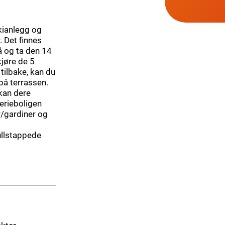
skianlegg og
. Det finnes
å og ta den 14
kjøre de 5
tilbake, kan du
 på terrassen.
kan dere
ferieboligen
r/gardiner og
ullstappede