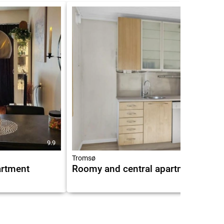
9.9
Tromsø
artment
Roomy and central apartment