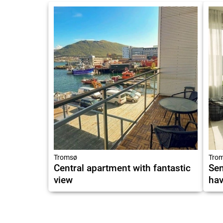
Tromsø
Tro
Central apartment with fantastic
Sen
view
hav