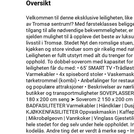
Oversikt
Velkommen til denne eksklusive leiligheten, like 
av Tromsø sentrum!? Med førsteklasses beligg
tilgang til alle nødvendige bekvemmeligheter, er
sjelden mulighet til å oppleve det beste av luks
livsstil i Tromsø. Stedet Nyt den romslige stuen, 
kjøkken og store vinduer som gir rikelig med natu
Leiligheten er fullt utstyrt med alt du trenger fo
opphold. To dobbel-soverom med kapasitet for fi
leiligheten får du med: • 65' SMART TV •Trådløst 
Varmekabler • 4x spisebord stoler • Vaskemask
tørketrommel (kombi) • Anbefalinger for restaur
og populære attraksjoner • Beskrivelser av nær
butikker og transportmuligheter SOVEPLASSE
180 x 200 cm seng ➤ Soverom 2 150 x 200 cm
BADFASILITETER Varmekabler | Håndklær | Dus
KJØKKENFASILITETER Oppvaskmaskin | Kaffepr
| Mikrobølgeovn | Vannkoker | Vinglass Gjestetil
hele stedet for deg selv under hele oppholdet. I
kodelås. Andre ting det er verdt å merke seg • 