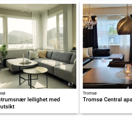
8.7
msø
Tromsø
trumsnær leilighet med
Tromsø Central ap
utsikt