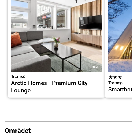
8.4
Tromsø
★
★
★
Arctic Homes - Premium City
Tromsø
Smarthote
Lounge
Området